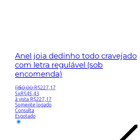
Anel joia dedinho todo cravejado
com letra regulável (sob
encomenda)
R$
0
,
00
R$
227
,
17
5x
R$
45,43
à vista
R$
227,17
Somente logado
Consulta
Esgotado