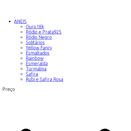
ANEIS
Ouro18k
Ródio e Prata925
Ródio Negro
Solitários
Yellow Fancy
Esmaltados
Rainbow
Esmeralda
Turmalina
Safira
Rubi e Safira Rosa
Preço