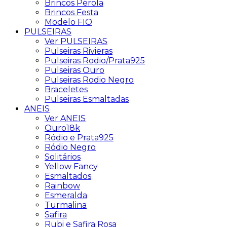
Brincos Pérola
Brincos Festa
Modelo FIO
PULSEIRAS
Ver PULSEIRAS
Pulseiras Rivieras
Pulseiras Rodio/Prata925
Pulseiras Ouro
Pulseiras Rodio Negro
Braceletes
Pulseiras Esmaltadas
ANEIS
Ver ANEIS
Ouro18k
Ródio e Prata925
Ródio Negro
Solitários
Yellow Fancy
Esmaltados
Rainbow
Esmeralda
Turmalina
Safira
Rubi e Safira Rosa