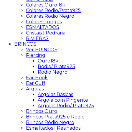
Colares Ouro18k
Colares Rodio/Prata925
Colares Rodio Negro
Colares Longos
ESMALTADOS
Cristais | Pedraria
RIVIERAS
BRINCOS
Ver BRINCOS
Piercing
Ouro18k
Rodio/ Prata925
Rodio Negro
Ear Hook
Ear Cuff
Argolas
Argolas Basicas
Argola com Pingente
Argolas Rodio/ Prata925
Brincos Ouro
Brincos Prata925 e Rodio
Brincos Ródio Negro
Esmaltados | Resinados