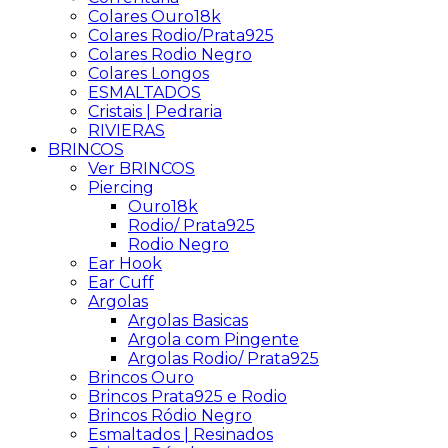
Colares Ouro18k
Colares Rodio/Prata925
Colares Rodio Negro
Colares Longos
ESMALTADOS
Cristais | Pedraria
RIVIERAS
BRINCOS
Ver BRINCOS
Piercing
Ouro18k
Rodio/ Prata925
Rodio Negro
Ear Hook
Ear Cuff
Argolas
Argolas Basicas
Argola com Pingente
Argolas Rodio/ Prata925
Brincos Ouro
Brincos Prata925 e Rodio
Brincos Ródio Negro
Esmaltados | Resinados