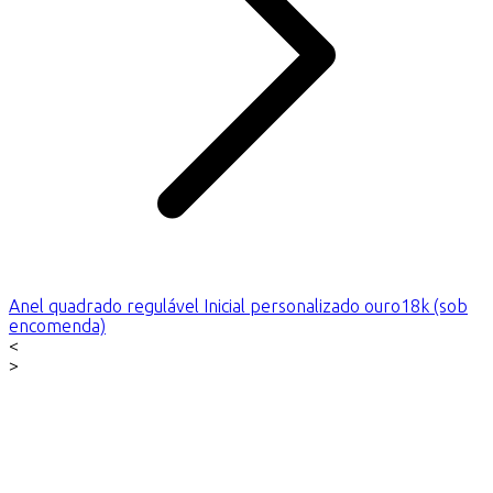
Anel quadrado regulável Inicial personalizado ouro18k (sob
encomenda)
<
>