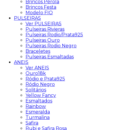
Brincos Pérola
Brincos Festa
Modelo FIO
PULSEIRAS
Ver PULSEIRAS
Pulseiras Rivieras
Pulseiras Rodio/Prata925
Pulseiras Ouro
Pulseiras Rodio Negro
Braceletes
Pulseiras Esmaltadas
ANEIS
Ver ANEIS
Ouro18k
Ródio e Prata925
Ródio Negro
Solitários
Yellow Fancy
Esmaltados
Rainbow
Esmeralda
Turmalina
Safira
Rubi e Safira Rosa