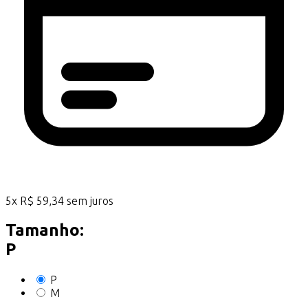
5
x
R$
59,34
sem juros
Tamanho:
P
P
M