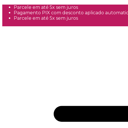
Parcele em até 5x sem juros
Pagamento PIX com desconto aplicado automati
Parcele em até 5x sem juros
Frete Grátis a partir de R$300