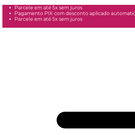
Parcele em até 5x sem juros
Pagamento PIX com desconto aplicado automati
Parcele em até 5x sem juros
Frete Grátis a partir de R$300