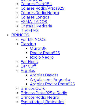
Colares Ouro18k
Colares Rodio/Prata925
Colares Rodio Negro
Colares Longos
ESMALTADOS
Cristais | Pedraria
RIVIERAS
BRINCOS
Ver BRINCOS
Piercing
Ouro18k
Rodio/ Prata925
Rodio Negro
Ear Hook
Ear Cuff
Argolas
Argolas Basicas
Argola com Pingente
Argolas Rodio/ Prata925
Brincos Ouro
Brincos Prata925 e Rodio
Brincos Ródio Negro
Esmaltados | Resinados