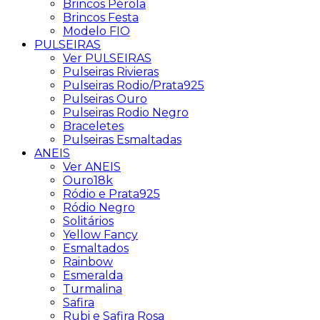
Brincos Pérola
Brincos Festa
Modelo FIO
PULSEIRAS
Ver PULSEIRAS
Pulseiras Rivieras
Pulseiras Rodio/Prata925
Pulseiras Ouro
Pulseiras Rodio Negro
Braceletes
Pulseiras Esmaltadas
ANEIS
Ver ANEIS
Ouro18k
Ródio e Prata925
Ródio Negro
Solitários
Yellow Fancy
Esmaltados
Rainbow
Esmeralda
Turmalina
Safira
Rubi e Safira Rosa