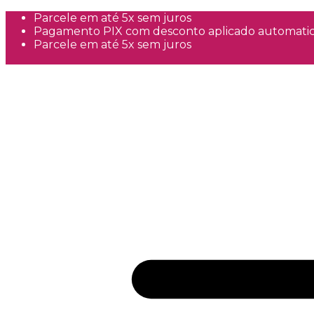
Parcele em até 5x sem juros
Pagamento PIX com desconto aplicado automati
Parcele em até 5x sem juros
Frete Grátis a partir de R$300