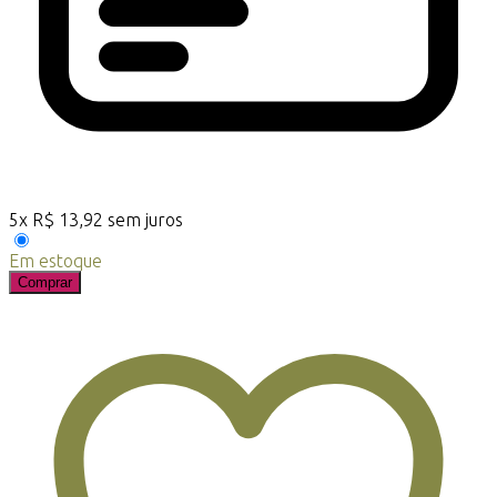
5
x
R$
13,92
sem juros
Em estoque
Comprar