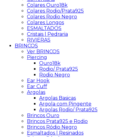
Colares Ouro18k
Colares Rodio/Prata925
Colares Rodio Negro
Colares Longos
ESMALTADOS
Cristais | Pedraria
RIVIERAS
BRINCOS
Ver BRINCOS
Piercing
Ouro18k
Rodio/ Prata925
Rodio Negro
Ear Hook
Ear Cuff
Argolas
Argolas Basicas
Argola com Pingente
Argolas Rodio/ Prata925
Brincos Ouro
Brincos Prata925 e Rodio
Brincos Ródio Negro
Esmaltados | Resinados