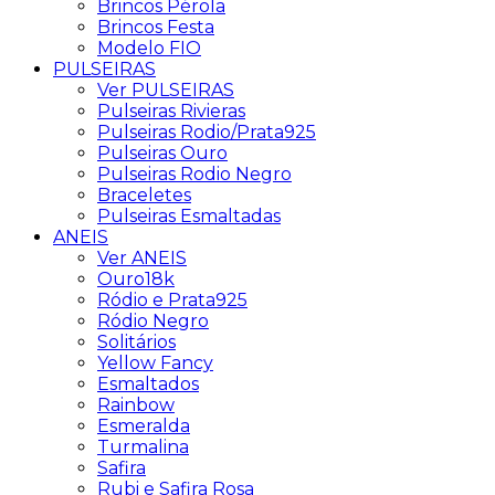
Brincos Pérola
Brincos Festa
Modelo FIO
PULSEIRAS
Ver PULSEIRAS
Pulseiras Rivieras
Pulseiras Rodio/Prata925
Pulseiras Ouro
Pulseiras Rodio Negro
Braceletes
Pulseiras Esmaltadas
ANEIS
Ver ANEIS
Ouro18k
Ródio e Prata925
Ródio Negro
Solitários
Yellow Fancy
Esmaltados
Rainbow
Esmeralda
Turmalina
Safira
Rubi e Safira Rosa