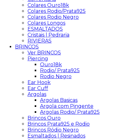
Colares Ouro18k
Colares Rodio/Prata925
Colares Rodio Negro
Colares Longos
ESMALTADOS
Cristais | Pedraria
RIVIERAS
BRINCOS
Ver BRINCOS
Piercing
Ouro18k
Rodio/ Prata925
Rodio Negro
Ear Hook
Ear Cuff
Argolas
Argolas Basicas
Argola com Pingente
Argolas Rodio/ Prata925
Brincos Ouro
Brincos Prata925 e Rodio
Brincos Ródio Negro
Esmaltados | Resinados