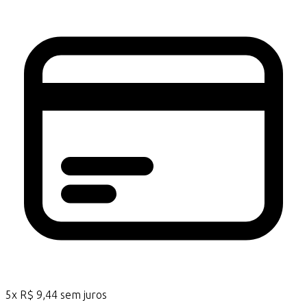
5
x
R$
9,44
sem juros