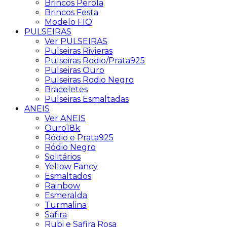
Brincos Pérola
Brincos Festa
Modelo FIO
PULSEIRAS
Ver PULSEIRAS
Pulseiras Rivieras
Pulseiras Rodio/Prata925
Pulseiras Ouro
Pulseiras Rodio Negro
Braceletes
Pulseiras Esmaltadas
ANEIS
Ver ANEIS
Ouro18k
Ródio e Prata925
Ródio Negro
Solitários
Yellow Fancy
Esmaltados
Rainbow
Esmeralda
Turmalina
Safira
Rubi e Safira Rosa