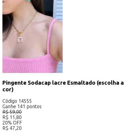
Pingente Sodacap lacre Esmaltado (escolha a
cor)
Código
14555
Ganhe
141
pontos
R$
59,00
R$
11,80
20
%
OFF
R$
47,20