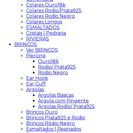
Colares Ouro18k
Colares Rodio/Prata925
Colares Rodio Negro
Colares Longos
ESMALTADOS
Cristais | Pedraria
RIVIERAS
BRINCOS
Ver BRINCOS
Piercing
Ouro18k
Rodio/ Prata925
Rodio Negro
Ear Hook
Ear Cuff
Argolas
Argolas Basicas
Argola com Pingente
Argolas Rodio/ Prata925
Brincos Ouro
Brincos Prata925 e Rodio
Brincos Ródio Negro
Esmaltados | Resinados