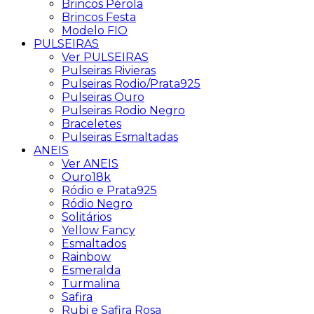
Brincos Pérola
Brincos Festa
Modelo FIO
PULSEIRAS
Ver PULSEIRAS
Pulseiras Rivieras
Pulseiras Rodio/Prata925
Pulseiras Ouro
Pulseiras Rodio Negro
Braceletes
Pulseiras Esmaltadas
ANEIS
Ver ANEIS
Ouro18k
Ródio e Prata925
Ródio Negro
Solitários
Yellow Fancy
Esmaltados
Rainbow
Esmeralda
Turmalina
Safira
Rubi e Safira Rosa