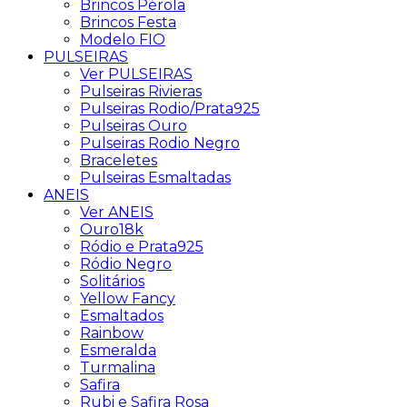
Brincos Pérola
Brincos Festa
Modelo FIO
PULSEIRAS
Ver PULSEIRAS
Pulseiras Rivieras
Pulseiras Rodio/Prata925
Pulseiras Ouro
Pulseiras Rodio Negro
Braceletes
Pulseiras Esmaltadas
ANEIS
Ver ANEIS
Ouro18k
Ródio e Prata925
Ródio Negro
Solitários
Yellow Fancy
Esmaltados
Rainbow
Esmeralda
Turmalina
Safira
Rubi e Safira Rosa