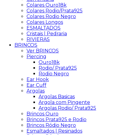
Colares Ouro18k
Colares Rodio/Prata925
Colares Rodio Negro
Colares Longos
ESMALTADOS
Cristais | Pedraria
RIVIERAS
BRINCOS
Ver BRINCOS
Piercing
Ouro18k
Rodio/ Prata925
Rodio Negro
Ear Hook
Ear Cuff
Argolas
Argolas Basicas
Argola com Pingente
Argolas Rodio/ Prata925
Brincos Ouro
Brincos Prata925 e Rodio
Brincos Ródio Negro
Esmaltados | Resinados