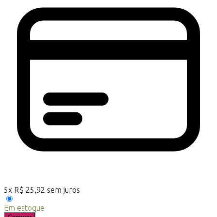
5
x
R$
25,92
sem juros
Em estoque