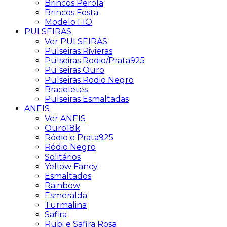
Brincos Pérola
Brincos Festa
Modelo FIO
PULSEIRAS
Ver PULSEIRAS
Pulseiras Rivieras
Pulseiras Rodio/Prata925
Pulseiras Ouro
Pulseiras Rodio Negro
Braceletes
Pulseiras Esmaltadas
ANEIS
Ver ANEIS
Ouro18k
Ródio e Prata925
Ródio Negro
Solitários
Yellow Fancy
Esmaltados
Rainbow
Esmeralda
Turmalina
Safira
Rubi e Safira Rosa