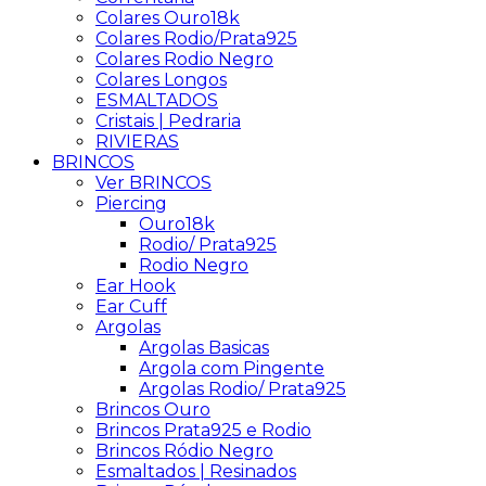
Colares Ouro18k
Colares Rodio/Prata925
Colares Rodio Negro
Colares Longos
ESMALTADOS
Cristais | Pedraria
RIVIERAS
BRINCOS
Ver BRINCOS
Piercing
Ouro18k
Rodio/ Prata925
Rodio Negro
Ear Hook
Ear Cuff
Argolas
Argolas Basicas
Argola com Pingente
Argolas Rodio/ Prata925
Brincos Ouro
Brincos Prata925 e Rodio
Brincos Ródio Negro
Esmaltados | Resinados