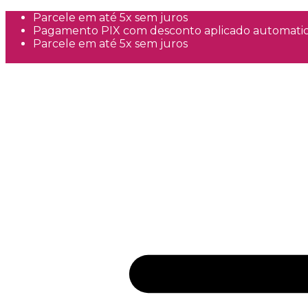
Parcele em até 5x sem juros
Pagamento PIX com desconto aplicado automati
Parcele em até 5x sem juros
Frete Grátis a partir de R$300