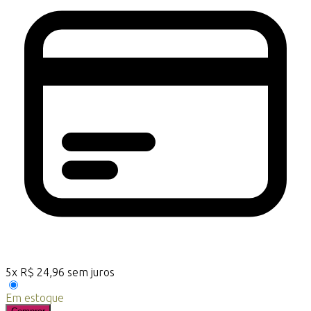
5
x
R$
24,96
sem juros
Em estoque