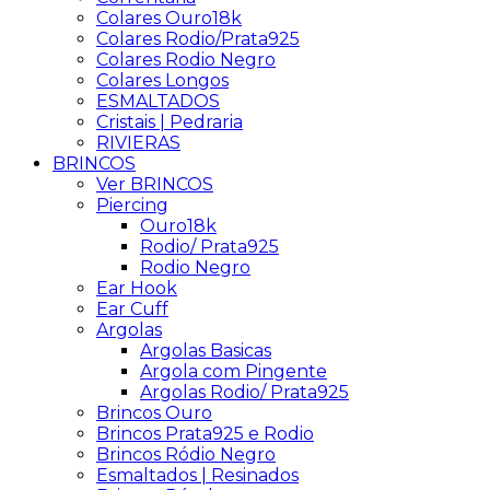
Colares Ouro18k
Colares Rodio/Prata925
Colares Rodio Negro
Colares Longos
ESMALTADOS
Cristais | Pedraria
RIVIERAS
BRINCOS
Ver BRINCOS
Piercing
Ouro18k
Rodio/ Prata925
Rodio Negro
Ear Hook
Ear Cuff
Argolas
Argolas Basicas
Argola com Pingente
Argolas Rodio/ Prata925
Brincos Ouro
Brincos Prata925 e Rodio
Brincos Ródio Negro
Esmaltados | Resinados