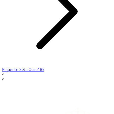
Pingente Seta Ouro18k
<
>