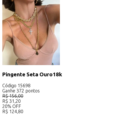
Pingente Seta Ouro18k
Código
15698
Ganhe
372
pontos
R$
156,00
R$
31,20
20
%
OFF
R$
124,80