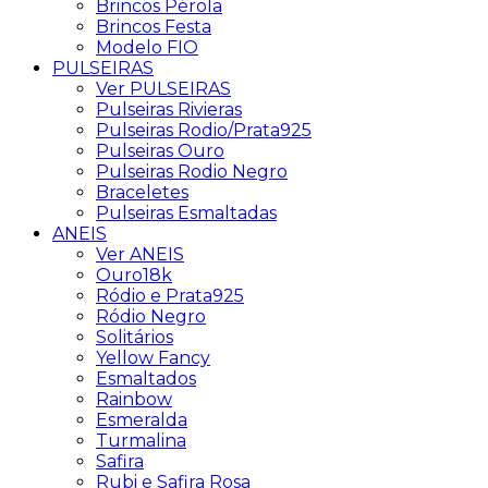
Brincos Pérola
Brincos Festa
Modelo FIO
PULSEIRAS
Ver PULSEIRAS
Pulseiras Rivieras
Pulseiras Rodio/Prata925
Pulseiras Ouro
Pulseiras Rodio Negro
Braceletes
Pulseiras Esmaltadas
ANEIS
Ver ANEIS
Ouro18k
Ródio e Prata925
Ródio Negro
Solitários
Yellow Fancy
Esmaltados
Rainbow
Esmeralda
Turmalina
Safira
Rubi e Safira Rosa