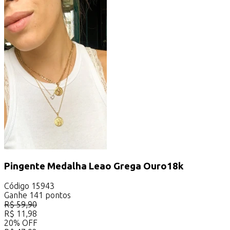
Pingente Medalha Leao Grega Ouro18k
Código
15943
Ganhe
141
pontos
R$
59,90
R$
11,98
20
%
OFF