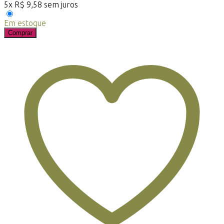
5
x
R$
9,58
sem juros
Em estoque
Comprar