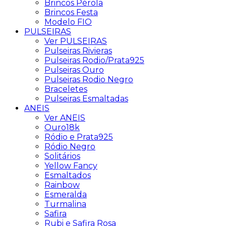
Brincos Pérola
Brincos Festa
Modelo FIO
PULSEIRAS
Ver PULSEIRAS
Pulseiras Rivieras
Pulseiras Rodio/Prata925
Pulseiras Ouro
Pulseiras Rodio Negro
Braceletes
Pulseiras Esmaltadas
ANEIS
Ver ANEIS
Ouro18k
Ródio e Prata925
Ródio Negro
Solitários
Yellow Fancy
Esmaltados
Rainbow
Esmeralda
Turmalina
Safira
Rubi e Safira Rosa