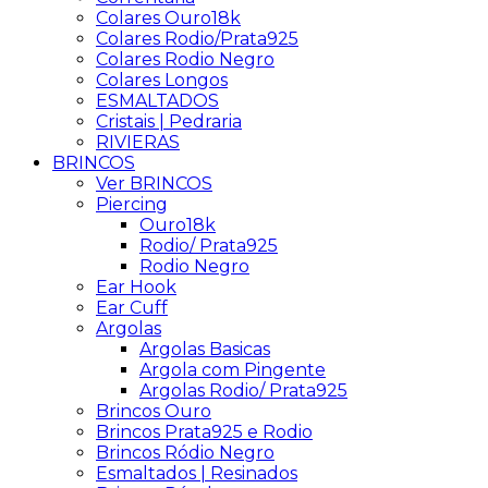
Colares Ouro18k
Colares Rodio/Prata925
Colares Rodio Negro
Colares Longos
ESMALTADOS
Cristais | Pedraria
RIVIERAS
BRINCOS
Ver BRINCOS
Piercing
Ouro18k
Rodio/ Prata925
Rodio Negro
Ear Hook
Ear Cuff
Argolas
Argolas Basicas
Argola com Pingente
Argolas Rodio/ Prata925
Brincos Ouro
Brincos Prata925 e Rodio
Brincos Ródio Negro
Esmaltados | Resinados