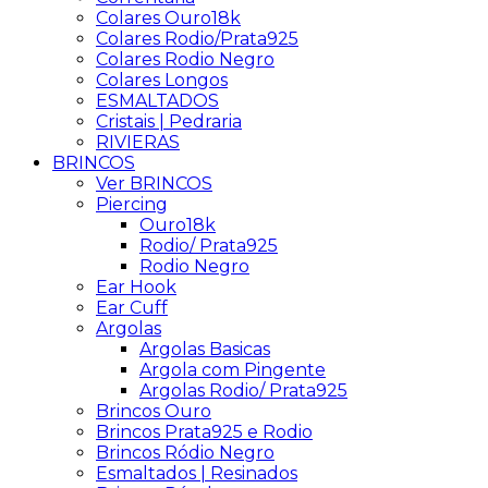
Colares Ouro18k
Colares Rodio/Prata925
Colares Rodio Negro
Colares Longos
ESMALTADOS
Cristais | Pedraria
RIVIERAS
BRINCOS
Ver BRINCOS
Piercing
Ouro18k
Rodio/ Prata925
Rodio Negro
Ear Hook
Ear Cuff
Argolas
Argolas Basicas
Argola com Pingente
Argolas Rodio/ Prata925
Brincos Ouro
Brincos Prata925 e Rodio
Brincos Ródio Negro
Esmaltados | Resinados