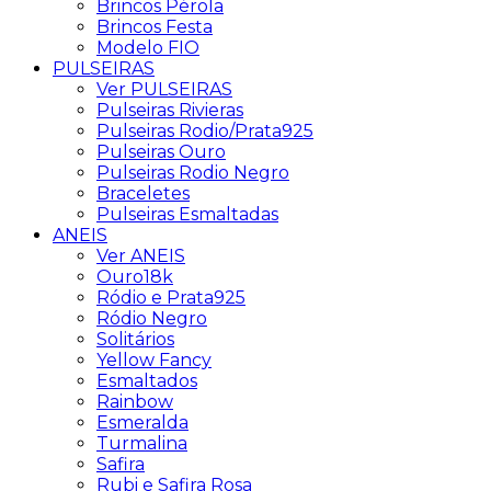
Brincos Pérola
Brincos Festa
Modelo FIO
PULSEIRAS
Ver PULSEIRAS
Pulseiras Rivieras
Pulseiras Rodio/Prata925
Pulseiras Ouro
Pulseiras Rodio Negro
Braceletes
Pulseiras Esmaltadas
ANEIS
Ver ANEIS
Ouro18k
Ródio e Prata925
Ródio Negro
Solitários
Yellow Fancy
Esmaltados
Rainbow
Esmeralda
Turmalina
Safira
Rubi e Safira Rosa