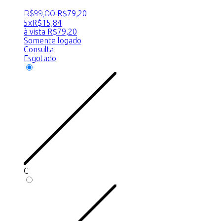
R$
99
,
00
R$
79
,
20
5x
R$
15,84
à vista
R$
79,20
Somente logado
Consulta
Esgotado
C