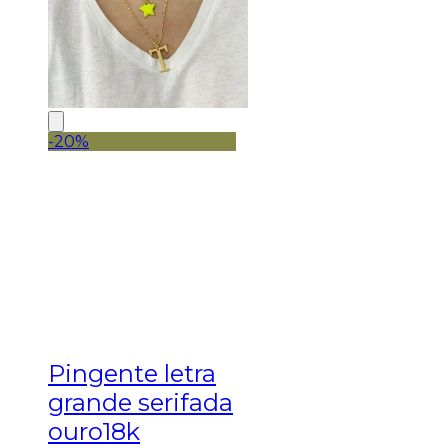
-20%
Pingente letra
grande serifada
ouro18k