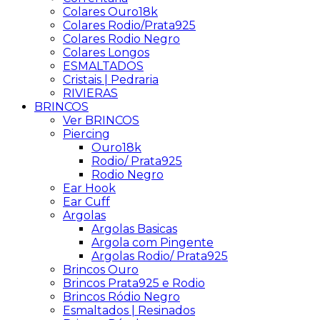
Colares Ouro18k
Colares Rodio/Prata925
Colares Rodio Negro
Colares Longos
ESMALTADOS
Cristais | Pedraria
RIVIERAS
BRINCOS
Ver BRINCOS
Piercing
Ouro18k
Rodio/ Prata925
Rodio Negro
Ear Hook
Ear Cuff
Argolas
Argolas Basicas
Argola com Pingente
Argolas Rodio/ Prata925
Brincos Ouro
Brincos Prata925 e Rodio
Brincos Ródio Negro
Esmaltados | Resinados