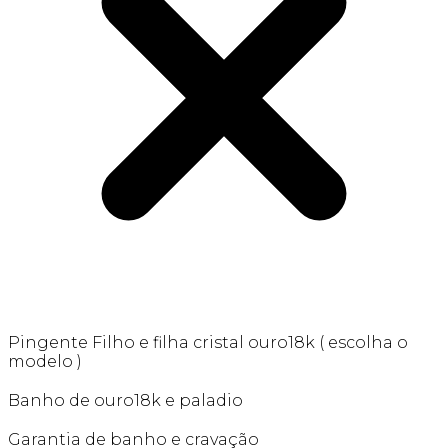
Pingente Filho e filha cristal ouro18k ( escolha o
modelo )
Banho de ouro18k e paladio
Garantia de banho e cravação