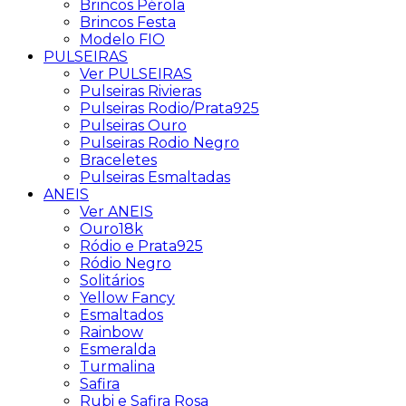
Brincos Pérola
Brincos Festa
Modelo FIO
PULSEIRAS
Ver PULSEIRAS
Pulseiras Rivieras
Pulseiras Rodio/Prata925
Pulseiras Ouro
Pulseiras Rodio Negro
Braceletes
Pulseiras Esmaltadas
ANEIS
Ver ANEIS
Ouro18k
Ródio e Prata925
Ródio Negro
Solitários
Yellow Fancy
Esmaltados
Rainbow
Esmeralda
Turmalina
Safira
Rubi e Safira Rosa