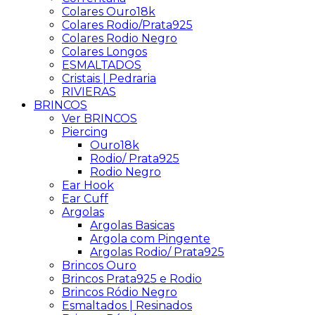
Colares Ouro18k
Colares Rodio/Prata925
Colares Rodio Negro
Colares Longos
ESMALTADOS
Cristais | Pedraria
RIVIERAS
BRINCOS
Ver BRINCOS
Piercing
Ouro18k
Rodio/ Prata925
Rodio Negro
Ear Hook
Ear Cuff
Argolas
Argolas Basicas
Argola com Pingente
Argolas Rodio/ Prata925
Brincos Ouro
Brincos Prata925 e Rodio
Brincos Ródio Negro
Esmaltados | Resinados