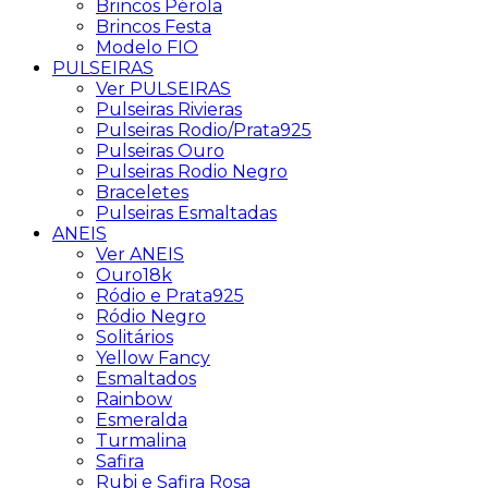
Brincos Pérola
Brincos Festa
Modelo FIO
PULSEIRAS
Ver PULSEIRAS
Pulseiras Rivieras
Pulseiras Rodio/Prata925
Pulseiras Ouro
Pulseiras Rodio Negro
Braceletes
Pulseiras Esmaltadas
ANEIS
Ver ANEIS
Ouro18k
Ródio e Prata925
Ródio Negro
Solitários
Yellow Fancy
Esmaltados
Rainbow
Esmeralda
Turmalina
Safira
Rubi e Safira Rosa