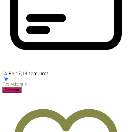
5
x
R$
17,14
sem juros
Em estoque
Comprar