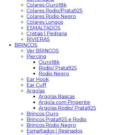
Colares Ouro18k
Colares Rodio/Prata925
Colares Rodio Negro
Colares Longos
ESMALTADOS
Cristais | Pedraria
RIVIERAS
BRINCOS
Ver BRINCOS
Piercing
Ouro18k
Rodio/ Prata925
Rodio Negro
Ear Hook
Ear Cuff
Argolas
Argolas Basicas
Argola com Pingente
Argolas Rodio/ Prata925
Brincos Ouro
Brincos Prata925 e Rodio
Brincos Ródio Negro
Esmaltados | Resinados