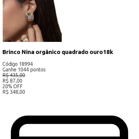
Brinco Nina orgânico quadrado ouro18k
Código
18994
Ganhe
1044
pontos
R$
435,00
R$
87,00
20
%
OFF
R$
348,00