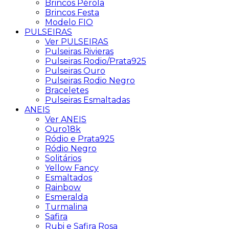
Brincos Pérola
Brincos Festa
Modelo FIO
PULSEIRAS
Ver PULSEIRAS
Pulseiras Rivieras
Pulseiras Rodio/Prata925
Pulseiras Ouro
Pulseiras Rodio Negro
Braceletes
Pulseiras Esmaltadas
ANEIS
Ver ANEIS
Ouro18k
Ródio e Prata925
Ródio Negro
Solitários
Yellow Fancy
Esmaltados
Rainbow
Esmeralda
Turmalina
Safira
Rubi e Safira Rosa