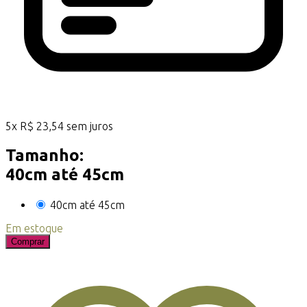
5
x
R$
23,54
sem juros
Tamanho:
40cm até 45cm
40cm até 45cm
Em estoque
Comprar