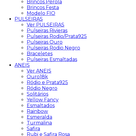
Brincos Pérola
Brincos Festa
Modelo FIO
PULSEIRAS
Ver PULSEIRAS
Pulseiras Rivieras
Pulseiras Rodio/Prata925
Pulseiras Ouro
Pulseiras Rodio Negro
Braceletes
Pulseiras Esmaltadas
ANEIS
Ver ANEIS
Ouro18k
Ródio e Prata925
Ródio Negro
Solitários
Yellow Fancy
Esmaltados
Rainbow
Esmeralda
Turmalina
Safira
Rubi e Safira Rosa