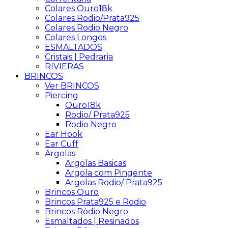
Colares Ouro18k
Colares Rodio/Prata925
Colares Rodio Negro
Colares Longos
ESMALTADOS
Cristais | Pedraria
RIVIERAS
BRINCOS
Ver BRINCOS
Piercing
Ouro18k
Rodio/ Prata925
Rodio Negro
Ear Hook
Ear Cuff
Argolas
Argolas Basicas
Argola com Pingente
Argolas Rodio/ Prata925
Brincos Ouro
Brincos Prata925 e Rodio
Brincos Ródio Negro
Esmaltados | Resinados