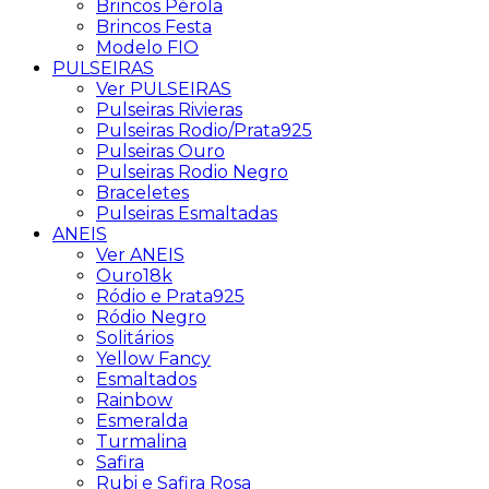
Brincos Pérola
Brincos Festa
Modelo FIO
PULSEIRAS
Ver PULSEIRAS
Pulseiras Rivieras
Pulseiras Rodio/Prata925
Pulseiras Ouro
Pulseiras Rodio Negro
Braceletes
Pulseiras Esmaltadas
ANEIS
Ver ANEIS
Ouro18k
Ródio e Prata925
Ródio Negro
Solitários
Yellow Fancy
Esmaltados
Rainbow
Esmeralda
Turmalina
Safira
Rubi e Safira Rosa