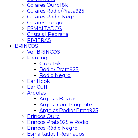
Colares Ouro18k
Colares Rodio/Prata925
Colares Rodio Negro
Colares Longos
ESMALTADOS
Cristais | Pedraria
RIVIERAS
BRINCOS
Ver BRINCOS
Piercing
Ouro18k
Rodio/ Prata925
Rodio Negro
Ear Hook
Ear Cuff
Argolas
Argolas Basicas
Argola com Pingente
Argolas Rodio/ Prata925
Brincos Ouro
Brincos Prata925 e Rodio
Brincos Ródio Negro
Esmaltados | Resinados