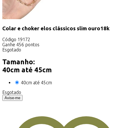
Colar e choker elos clássicos slim ouro18k
Código
19172
Ganhe
456
pontos
Esgotado
Tamanho:
40cm até 45cm
40cm até 45cm
Esgotado
Avise-me