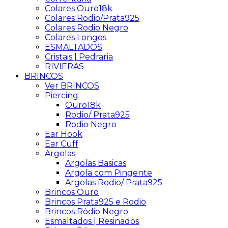
Colares Ouro18k
Colares Rodio/Prata925
Colares Rodio Negro
Colares Longos
ESMALTADOS
Cristais | Pedraria
RIVIERAS
BRINCOS
Ver BRINCOS
Piercing
Ouro18k
Rodio/ Prata925
Rodio Negro
Ear Hook
Ear Cuff
Argolas
Argolas Basicas
Argola com Pingente
Argolas Rodio/ Prata925
Brincos Ouro
Brincos Prata925 e Rodio
Brincos Ródio Negro
Esmaltados | Resinados