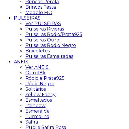
Brincos Pérola
Brincos Festa
Modelo FIO
PULSEIRAS
Ver PULSEIRAS
Pulseiras Rivieras
Pulseiras Rodio/Prata925
Pulseiras Ouro
Pulseiras Rodio Negro
Braceletes
Pulseiras Esmaltadas
ANEIS
Ver ANEIS
Ouro18k
Ródio e Prata925
Ródio Negro
Solitários
Yellow Fancy
Esmaltados
Rainbow
Esmeralda
Turmalina
Safira
Rubi e Safira Rosa