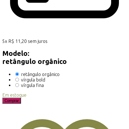
5
x
R$
11,20
sem juros
Modelo:
retângulo orgânico
retângulo orgânico
vírgula bold
vírgula fina
Em estoque
Comprar