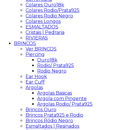
Colares Ouro18k
Colares Rodio/Prata925
Colares Rodio Negro
Colares Longos
ESMALTADOS
Cristais | Pedraria
RIVIERAS
BRINCOS
Ver BRINCOS
Piercing
Ouro18k
Rodio/ Prata925
Rodio Negro
Ear Hook
Ear Cuff
Argolas
Argolas Basicas
Argola com Pingente
Argolas Rodio/ Prata925
Brincos Ouro
Brincos Prata925 e Rodio
Brincos Ródio Negro
Esmaltados | Resinados