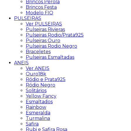
Brincos Pérola
Brincos Festa
Modelo FIO
PULSEIRAS
Ver PULSEIRAS
Pulseiras Rivieras
Pulseiras Rodio/Prata925
Pulseiras Ouro
Pulseiras Rodio Negro
Braceletes
Pulseiras Esmaltadas
ANEIS
Ver ANEIS
Ouro18k
Ródio e Prata925
Ródio Negro
Solitários
Yellow Fancy
Esmaltados
Rainbow
Esmeralda
Turmalina
Safira
Rubi e Safira Rosa