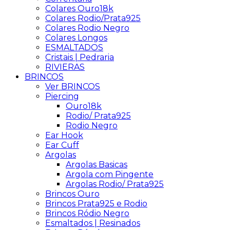
Colares Ouro18k
Colares Rodio/Prata925
Colares Rodio Negro
Colares Longos
ESMALTADOS
Cristais | Pedraria
RIVIERAS
BRINCOS
Ver BRINCOS
Piercing
Ouro18k
Rodio/ Prata925
Rodio Negro
Ear Hook
Ear Cuff
Argolas
Argolas Basicas
Argola com Pingente
Argolas Rodio/ Prata925
Brincos Ouro
Brincos Prata925 e Rodio
Brincos Ródio Negro
Esmaltados | Resinados