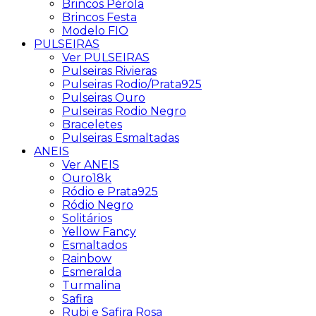
Brincos Pérola
Brincos Festa
Modelo FIO
PULSEIRAS
Ver PULSEIRAS
Pulseiras Rivieras
Pulseiras Rodio/Prata925
Pulseiras Ouro
Pulseiras Rodio Negro
Braceletes
Pulseiras Esmaltadas
ANEIS
Ver ANEIS
Ouro18k
Ródio e Prata925
Ródio Negro
Solitários
Yellow Fancy
Esmaltados
Rainbow
Esmeralda
Turmalina
Safira
Rubi e Safira Rosa