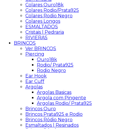
Colares Ouro18k
Colares Rodio/Prata925
Colares Rodio Negro
Colares Longos
ESMALTADOS
Cristais | Pedraria
RIVIERAS
BRINCOS
Ver BRINCOS
Piercing
Ouro18k
Rodio/ Prata925
Rodio Negro
Ear Hook
Ear Cuff
Argolas
Argolas Basicas
Argola com Pingente
Argolas Rodio/ Prata925
Brincos Ouro
Brincos Prata925 e Rodio
Brincos Ródio Negro
Esmaltados | Resinados