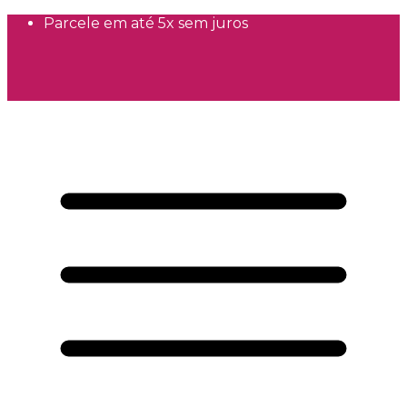
Parcele em até 5x sem juros
Pagamento PIX com desconto aplicado
automaticamente no carrinho
Parcele em até 5x sem juros
Frete Grátis a partir de R$300