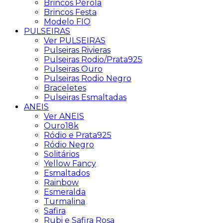
Brincos Pérola
Brincos Festa
Modelo FIO
PULSEIRAS
Ver PULSEIRAS
Pulseiras Rivieras
Pulseiras Rodio/Prata925
Pulseiras Ouro
Pulseiras Rodio Negro
Braceletes
Pulseiras Esmaltadas
ANEIS
Ver ANEIS
Ouro18k
Ródio e Prata925
Ródio Negro
Solitários
Yellow Fancy
Esmaltados
Rainbow
Esmeralda
Turmalina
Safira
Rubi e Safira Rosa