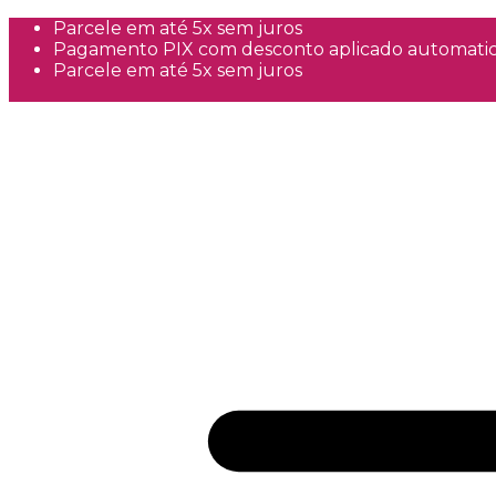
Parcele em até 5x sem juros
Pagamento PIX com desconto aplicado automati
Parcele em até 5x sem juros
Frete Grátis a partir de R$300