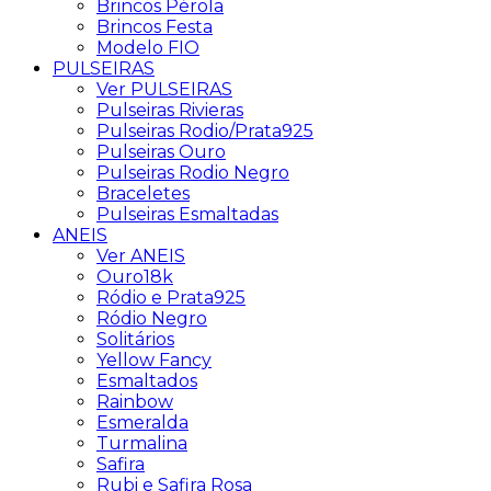
Brincos Pérola
Brincos Festa
Modelo FIO
PULSEIRAS
Ver PULSEIRAS
Pulseiras Rivieras
Pulseiras Rodio/Prata925
Pulseiras Ouro
Pulseiras Rodio Negro
Braceletes
Pulseiras Esmaltadas
ANEIS
Ver ANEIS
Ouro18k
Ródio e Prata925
Ródio Negro
Solitários
Yellow Fancy
Esmaltados
Rainbow
Esmeralda
Turmalina
Safira
Rubi e Safira Rosa