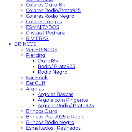
Colares Ouro18k
Colares Rodio/Prata925
Colares Rodio Negro
Colares Longos
ESMALTADOS
Cristais | Pedraria
RIVIERAS
BRINCOS
Ver BRINCOS
Piercing
Ouro18k
Rodio/ Prata925
Rodio Negro
Ear Hook
Ear Cuff
Argolas
Argolas Basicas
Argola com Pingente
Argolas Rodio/ Prata925
Brincos Ouro
Brincos Prata925 e Rodio
Brincos Ródio Negro
Esmaltados | Resinados