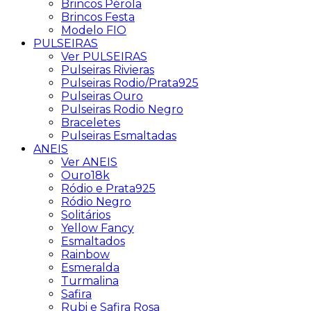
Brincos Pérola
Brincos Festa
Modelo FIO
PULSEIRAS
Ver PULSEIRAS
Pulseiras Rivieras
Pulseiras Rodio/Prata925
Pulseiras Ouro
Pulseiras Rodio Negro
Braceletes
Pulseiras Esmaltadas
ANEIS
Ver ANEIS
Ouro18k
Ródio e Prata925
Ródio Negro
Solitários
Yellow Fancy
Esmaltados
Rainbow
Esmeralda
Turmalina
Safira
Rubi e Safira Rosa