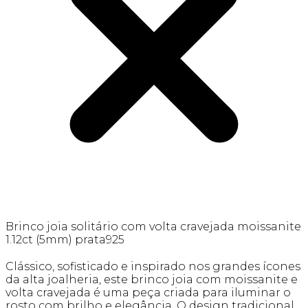
Brinco joia solitário com volta cravejada moissanite
1.12ct (5mm) prata925
Clássico, sofisticado e inspirado nos grandes ícones
da alta joalheria, este brinco joia com moissanite e
volta cravejada é uma peça criada para iluminar o
rosto com brilho e elegância. O design tradicional