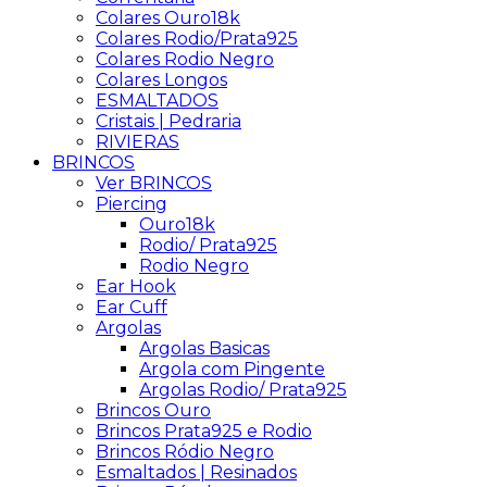
Colares Ouro18k
Colares Rodio/Prata925
Colares Rodio Negro
Colares Longos
ESMALTADOS
Cristais | Pedraria
RIVIERAS
BRINCOS
Ver BRINCOS
Piercing
Ouro18k
Rodio/ Prata925
Rodio Negro
Ear Hook
Ear Cuff
Argolas
Argolas Basicas
Argola com Pingente
Argolas Rodio/ Prata925
Brincos Ouro
Brincos Prata925 e Rodio
Brincos Ródio Negro
Esmaltados | Resinados