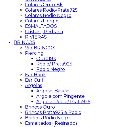
Colares Ouro18k
Colares Rodio/Prata925
Colares Rodio Negro
Colares Longos
ESMALTADOS
Cristais | Pedraria
RIVIERAS
BRINCOS
Ver BRINCOS
Piercing
Ouro18k
Rodio/ Prata925
Rodio Negro
Ear Hook
Ear Cuff
Argolas
Argolas Basicas
Argola com Pingente
Argolas Rodio/ Prata925
Brincos Ouro
Brincos Prata925 e Rodio
Brincos Ródio Negro
Esmaltados | Resinados