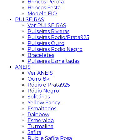
Brincos Pérola
Brincos Festa
Modelo FIO
PULSEIRAS
Ver PULSEIRAS
Pulseiras Rivieras
Pulseiras Rodio/Prata925
Pulseiras Ouro
Pulseiras Rodio Negro
Braceletes
Pulseiras Esmaltadas
ANEIS
Ver ANEIS
Ouro18k
Ródio e Prata925
Ródio Negro
Solitários
Yellow Fancy
Esmaltados
Rainbow
Esmeralda
Turmalina
Safira
Rubi e Safira Rosa