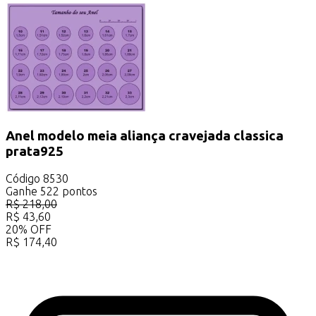
Anel modelo meia aliança cravejada classica
prata925
Código
8530
Ganhe
522
pontos
R$
218,00
R$
43,60
20
%
OFF
R$
174,40