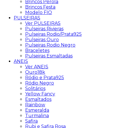
Brincos Pérola
Brincos Festa
Modelo FIO
PULSEIRAS
Ver PULSEIRAS
Pulseiras Rivieras
Pulseiras Rodio/Prata925
Pulseiras Ouro
Pulseiras Rodio Negro
Braceletes
Pulseiras Esmaltadas
ANEIS
Ver ANEIS
Ouro18k
Ródio e Prata925
Ródio Negro
Solitários
Yellow Fancy
Esmaltados
Rainbow
Esmeralda
Turmalina
Safira
Rubi e Safira Rosa