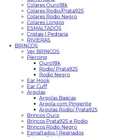
Colares Ouro18k
Colares Rodio/Prata925
Colares Rodio Negro
Colares Longos
ESMALTADOS
Cristais | Pedraria
RIVIERAS
BRINCOS
Ver BRINCOS
Piercing
Ouro18k
Rodio/ Prata925
Rodio Negro
Ear Hook
Ear Cuff
Argolas
Argolas Basicas
Argola com Pingente
Argolas Rodio/ Prata925
Brincos Ouro
Brincos Prata925 e Rodio
Brincos Ródio Negro
Esmaltados | Resinados