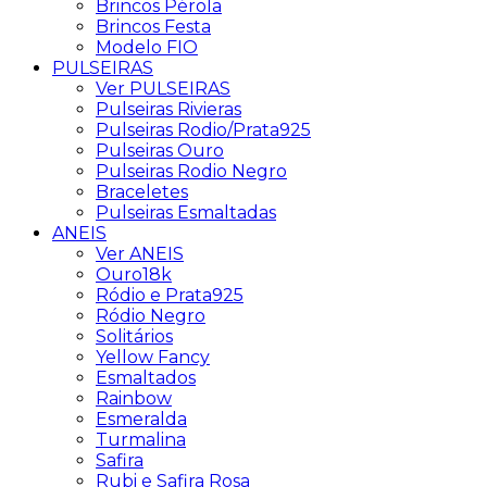
Brincos Pérola
Brincos Festa
Modelo FIO
PULSEIRAS
Ver PULSEIRAS
Pulseiras Rivieras
Pulseiras Rodio/Prata925
Pulseiras Ouro
Pulseiras Rodio Negro
Braceletes
Pulseiras Esmaltadas
ANEIS
Ver ANEIS
Ouro18k
Ródio e Prata925
Ródio Negro
Solitários
Yellow Fancy
Esmaltados
Rainbow
Esmeralda
Turmalina
Safira
Rubi e Safira Rosa